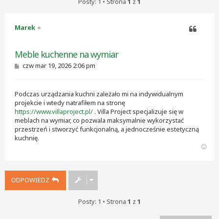
Posty: 1 • Strona
1
z
1
Marek
Cytuj
Meble kuchenne na wymiar
P
czw mar 19, 2026 2:06 pm
o
s
t
Podczas urządzania kuchni zależało mi na indywidualnym
projekcie i wtedy natrafiłem na stronę
https://www.villaproject.pl/
. Villa Project specjalizuje się w
meblach na wymiar, co pozwala maksymalnie wykorzystać
przestrzeń i stworzyć funkcjonalną, a jednocześnie estetyczną
kuchnię.
N
a
g
ó
ODPOWIEDZ
r
ę
Posty: 1 • Strona
1
z
1