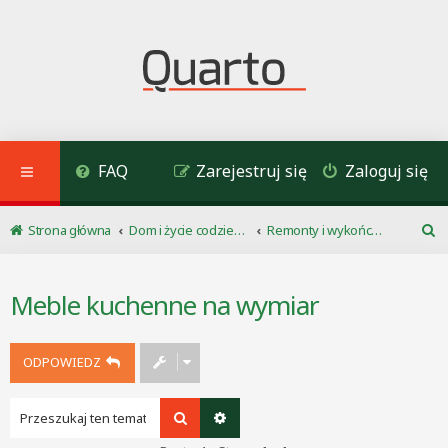
FAQ
Zarejestruj się
Zaloguj się
Strona główna
Dom i życie codzienne
Remonty i wykończenia
S
z
u
Meble kuchenne na wymiar
k
a
j
ODPOWIEDZ
Szukaj
Wyszukiwanie zaawansowane