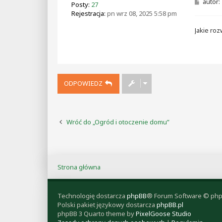
P
autor:
Posty:
27
o
Rejestracja:
pn wrz 08, 2025 5:58 pm
s
t
Jakie ro
ODPOWIEDZ
Wróć do „Ogród i otoczenie domu”
Strona główna
Technologię dostarcza
phpBB
® Forum Software © php
Polski pakiet językowy dostarcza
phpBB.pl
phpBB 3 Quarto theme by
PixelGoose Studio