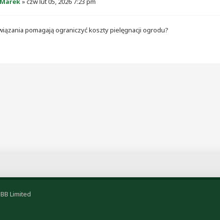
Marek
»
czw lut 05, 2026 7:23 pm
związania pomagają ograniczyć koszty pielęgnacji ogrodu?
BB Limited