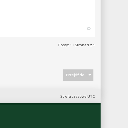
Cytuj
N
a
g
ó
Posty: 1 • Strona
1
z
1
r
ę
Przejdź do
Strefa czasowa
UTC