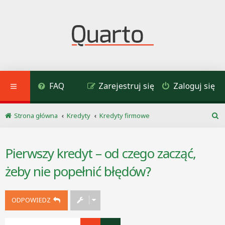
FAQ
Zarejestruj się
Zaloguj się
Strona główna
Kredyty
Kredyty firmowe
S
z
u
Pierwszy kredyt – od czego zacząć,
k
a
żeby nie popełnić błędów?
j
ODPOWIEDZ