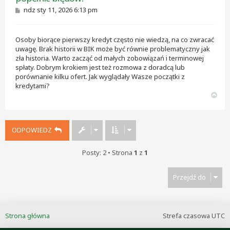
P
ndz sty 11, 2026 6:13 pm
o
s
t
Osoby biorące pierwszy kredyt często nie wiedzą, na co zwracać
uwagę. Brak historii w BIK może być równie problematyczny jak
zła historia. Warto zacząć od małych zobowiązań i terminowej
spłaty. Dobrym krokiem jest też rozmowa z doradcą lub
porównanie kilku ofert. Jak wyglądały Wasze początki z
kredytami?
N
a
g
ó
ODPOWIEDZ
r
ę
Posty: 2 • Strona
1
z
1
Przejdź do
Strona główna
Strefa czasowa
UTC