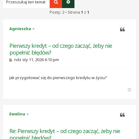
Szukaj
Wyszukiwanie zaawansowane
Posty: 2 • Strona
1
z
1
Agnieszka
Cytuj
Pierwszy kredyt – od czego zacząć, żeby nie
popełnić błędów?
P
ndz sty 11, 2026 6:10 pm
o
s
t
Jak przygotować się do pierwszego kredytu w życiu?
N
a
g
ó
r
Ewelina
ę
Cytuj
Re: Pierwszy kredyt – od czego zacząć, żeby nie
popełnić błędów?