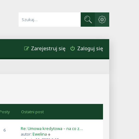
Wyszukiwanie zaawa
Szukaj
Zarejestruj się
Zaloguj się
Posty
Ostatni post
Re: Umowa kredytowa – na co z…
6
W
autor:
Ewelina