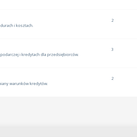
2
durach i kosztach.
3
podarczej i kredytach dla przedsiębiorców.
2
zmiany warunków kredytów.