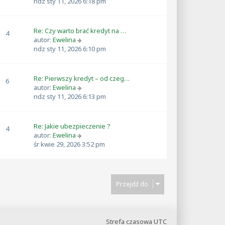
y
ndz sty 11, 2026 6:18 pm
ś
w
i
Re: Czy warto brać kredyt na …
4
e
W
autor:
Ewelina
t
y
ndz sty 11, 2026 6:10 pm
l
ś
n
w
a
i
Re: Pierwszy kredyt – od czeg…
6
j
e
W
autor:
Ewelina
n
t
y
ndz sty 11, 2026 6:13 pm
o
l
ś
w
n
w
s
a
i
Re: Jakie ubezpieczenie ?
z
4
j
e
W
autor:
Ewelina
y
n
t
y
śr kwie 29, 2026 3:52 pm
p
o
l
ś
o
w
n
w
s
s
a
i
t
z
j
e
y
Przejdź do
n
t
p
o
l
o
w
n
s
s
a
t
Strefa czasowa
UTC
z