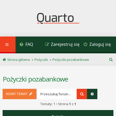
FAQ
Zarejestruj się
Zaloguj się
Strona główna
Pożyczki
Pożyczki pozabankowe
S
z
u
Pożyczki pozabankowe
k
a
j
NOWY TEMAT
Szukaj
Wyszukiwani
Tematy: 1 • Strona
1
z
1