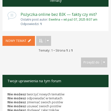
Tematy
Pożyczka online bez BIK — fakty czy mit?
Ostatni post autor:
Ewelina
«
wt paź 07, 2025 8:07 am
Odpowiedzi:
1
NOWY TEMAT
Tematy: 1 • Strona
1
z
1
Przejdź do
Twoje uprawnienia na tym forum
Nie możesz
tworzyć nowych tematów
Nie możesz
odpowiadać w tematach
Nie możesz
zmieniać swoich postów
Nie możesz
usuwać swoich postów
Nie możesz
dodawać załączników