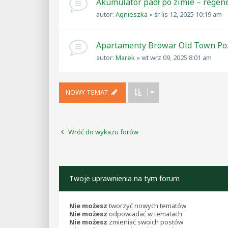
Akumulator padł po zimie – regen
autor:
Agnieszka
»
śr lis 12, 2025 10:19 am
Apartamenty Browar Old Town P
autor:
Marek
»
wt wrz 09, 2025 8:01 am
NOWY TEMAT
Wróć do wykazu forów
Twoje uprawnienia na tym forum
Nie możesz
tworzyć nowych tematów
Nie możesz
odpowiadać w tematach
Nie możesz
zmieniać swoich postów