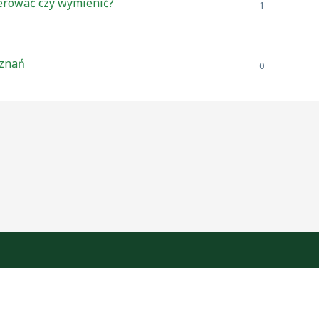
erować czy wymienić?
1
oznań
0