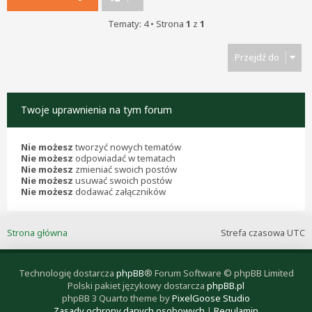
Tematy: 4 • Strona
1
z
1
Przejdź do
Twoje uprawnienia na tym forum
Nie możesz
tworzyć nowych tematów
Nie możesz
odpowiadać w tematach
Nie możesz
zmieniać swoich postów
Nie możesz
usuwać swoich postów
Nie możesz
dodawać załączników
Strona główna
Strefa czasowa
UTC
Technologię dostarcza
phpBB
® Forum Software © phpBB Limited
Polski pakiet językowy dostarcza
phpBB.pl
phpBB 3 Quarto theme by
PixelGoose Studio
Zasady ochrony danych osobowych
|
Regulamin