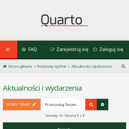
FAQ
Zarejestruj się
Zaloguj się
Strona główna
Rozmowy ogólne
Aktualności i wydarzenia
S
z
u
Aktualności i wydarzenia
k
a
j
NOWY TEMAT
Szukaj
Wyszukiwani
Tematy: 4 • Strona
1
z
1