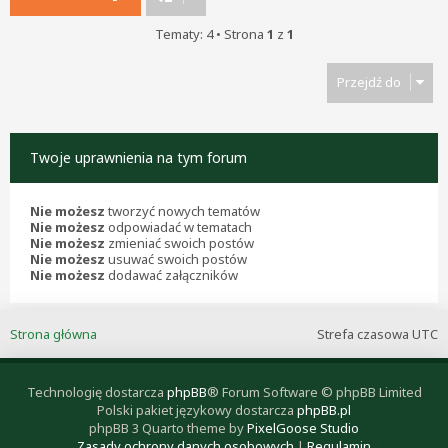
Tematy: 4 • Strona
1
z
1
Przejdź do
Twoje uprawnienia na tym forum
Nie możesz
tworzyć nowych tematów
Nie możesz
odpowiadać w tematach
Nie możesz
zmieniać swoich postów
Nie możesz
usuwać swoich postów
Nie możesz
dodawać załączników
Strona główna
Strefa czasowa
UTC
Technologię dostarcza
phpBB
® Forum Software © phpBB Limited
Polski pakiet językowy dostarcza
phpBB.pl
phpBB 3 Quarto theme by
PixelGoose Studio
Zasady ochrony danych osobowych
|
Regulamin