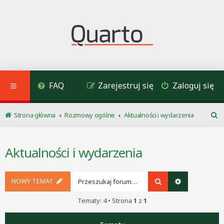
FAQ
Zarejestruj się
Zaloguj się
Strona główna
Rozmowy ogólne
Aktualności i wydarzenia
S
z
u
Aktualności i wydarzenia
k
a
j
NOWY TEMAT
Szukaj
Wyszukiwani
Tematy: 4 • Strona
1
z
1