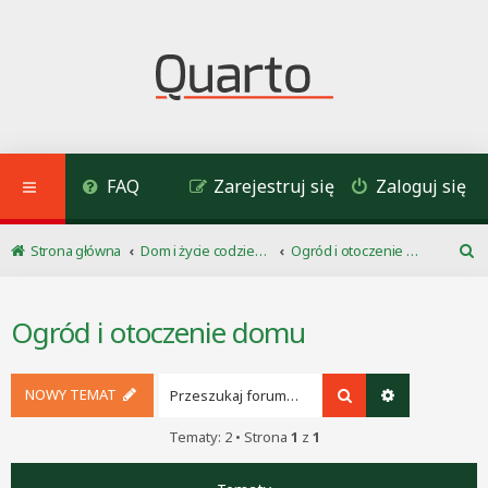
FAQ
Zarejestruj się
Zaloguj się
Strona główna
Dom i życie codzienne
Ogród i otoczenie domu
S
z
u
Ogród i otoczenie domu
k
a
j
NOWY TEMAT
Szukaj
Wyszukiwani
Tematy: 2 • Strona
1
z
1