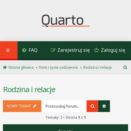
FAQ
Zarejestruj się
Zaloguj się
Strona główna
Dom i życie codzienne
Rodzina i relacje
S
z
u
Rodzina i relacje
k
a
j
NOWY TEMAT
Szukaj
Wyszukiwani
Tematy: 2 • Strona
1
z
1