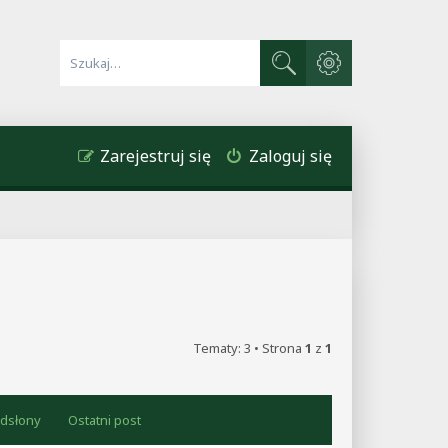
Wyszukiwanie zaawa
Szukaj
Zarejestruj się
Zaloguj się
Tematy: 3 • Strona
1
z
1
dsłony
Ostatni post