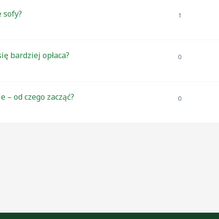
 sofy?
1
ię bardziej opłaca?
0
e – od czego zacząć?
0