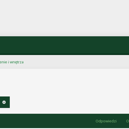
nie i wnętrza
ukaj
Wyszukiwanie zaawansowane
Odpowiedzi
O