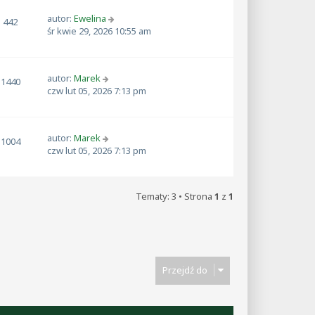
autor:
Ewelina
442
śr kwie 29, 2026 10:55 am
autor:
Marek
1440
czw lut 05, 2026 7:13 pm
autor:
Marek
1004
czw lut 05, 2026 7:13 pm
Tematy: 3 • Strona
1
z
1
Przejdź do