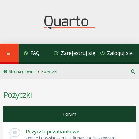
FAQ
Zarejestruj się
Zaloguj się
Strona główna
Pożyczki
S
z
u
Pożyczki
k
a
j
Forum
Pożyczki pozabankowe
Opinie i doświadczenia z firmami pożyczkowymi.