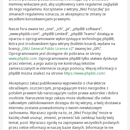
niemniej wskazane jest, aby użytkownicy sami regularnie zaglądali
do tego regulaminu. Korzystanie z witryny „Weź Pożyczkę” po
zmianach regulaminu oznacza, że akceptujesz te zmiany ze
wszelkimi konsekwencjami prawnymi.
Nasze fora zwane też „one”, „ich”, „je”, „phpBB software”,
„www.phpbb.com”, „phpBB Limited”, „phpBB Teams” działają w
oparciu o oprogramowanie wykorzystujące technologię phpBB,
która jest środowiskiem typu witryny (bulletin board), wydane na
licencji „
GNU General Public License v2
” zwanej też „GPL”.
Oprogramowanie jest dostępne do pobrania ze strony
www.phpbb.com
. Oprogramowanie phpBB tylko ułatwia dyskusje
przez internet, a jego autorzy nie kontrolują tekstów
zamieszczanych w internecie za jego pomocą. Więcej informacji o
phpBB można znaleźć na stronie
https://www.phpbb.com/
.
Akceptujesz zakaz publikowania wypowiedzi o charakterze
obraźliwym, oszczerczym, propagującym treści niezgodne z
polskim prawem lub naruszającym cudze prawa autorskie i dobra
osobiste. Naruszenie tego zakazu może skutkować dla ciebie
całkowitym zablokowaniem dostępu do tej witryny, a twój dostawca
internetu zostanie powiadomiony o twoim niewłaściwym
zachowaniu. Wyrażasz zgodę na to, że „Weź Pożyczkę” może w
każdej chwili usunąć, zmienić, przenieść lub zamknąć każdy twój
temat, post. Wyrażasz zgodę na zapisywanie wszystkich podanych
przez ciebie informacji w naszej bazie danych. Informacje te nie