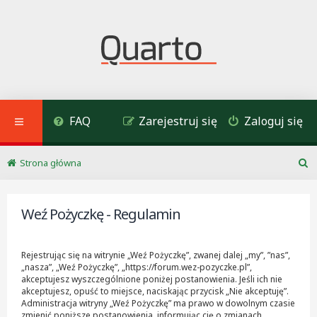
FAQ
Zarejestruj się
Zaloguj się
Strona główna
S
z
u
Weź Pożyczkę - Regulamin
k
a
j
Rejestrując się na witrynie „Weź Pożyczkę”, zwanej dalej „my”, ”nas”,
„nasza”, „Weź Pożyczkę”, „https://forum.wez-pozyczke.pl”,
akceptujesz wyszczególnione poniżej postanowienia. Jeśli ich nie
akceptujesz, opuść to miejsce, naciskając przycisk „Nie akceptuję”.
Administracja witryny „Weź Pożyczkę” ma prawo w dowolnym czasie
zmienić poniższe postanowienia, informując cię o zmianach,