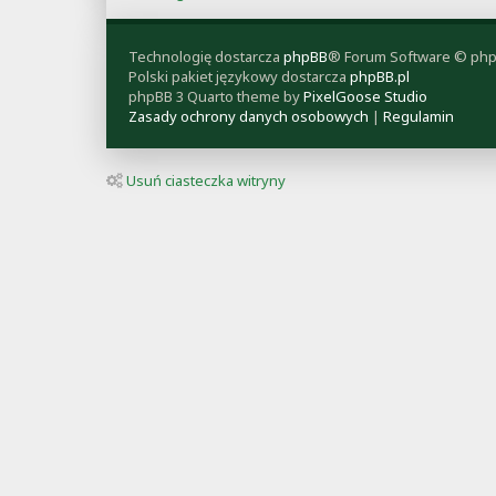
Technologię dostarcza
phpBB
® Forum Software © php
Polski pakiet językowy dostarcza
phpBB.pl
phpBB 3 Quarto theme by
PixelGoose Studio
Zasady ochrony danych osobowych
|
Regulamin
Usuń ciasteczka witryny