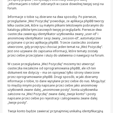
„informacjami o tobie” zebranych w czasie dowolnej twojej sesji na
forum.
Informacje o tobie są zbierane na dwa sposoby. Po pierwsze,
przeglądanie „Weź Pożyczkę” powoduje, że aplikacja phpBB tworzy
kilka ciasteczek, które są małymi plikami tekstowymi pobranymi do
katalogu plików tymczasowych twojej przeglądarki. Pierwsze dwa
ciasteczka zawierają identyfikator użytkownika zwany „user-id” i
anonimowy identyfikator sesji zwany „session-id”, automatycznie
przyznane ci przez aplikację phpBB. Trzecie ciasteczko zostanie
utworzone, gdy przejrzysz chociaż jeden temat na „Weź Pożyczkę”.
Jest ono używane do zapisania informacji, które tematy zostały
przez ciebie przeczytane i służy do ułatwienia ci nawigacji na forum.
W czasie przeglądania „Weź Pożyczkę” możemy też utworzyć
ciasteczka niezależne od oprogramowania phpBB, ale ich ten
dokument nie dotyczy – ma on opisywać tylko strony stworzone
przez oprogramowanie phpBB. Drugi sposób, w jaki zbieramy
informacje o tobie, to dane wysyłane przez ciebie do nas. Mogą być
to między innymi posty napisane przez ciebie jako anonimowy
użytkownik zwane dalej „anonimowe posty”, konta użytkownika
założone na „Weź Pożyczkę” zwane dalej „twoje konto” i posty
napisane przez ciebie po rejestracji i zalogowaniu zwane dalej
„twoje posty”.
Twoje konto będzie zawierać przynajmniej unikalną identyfikacyjną