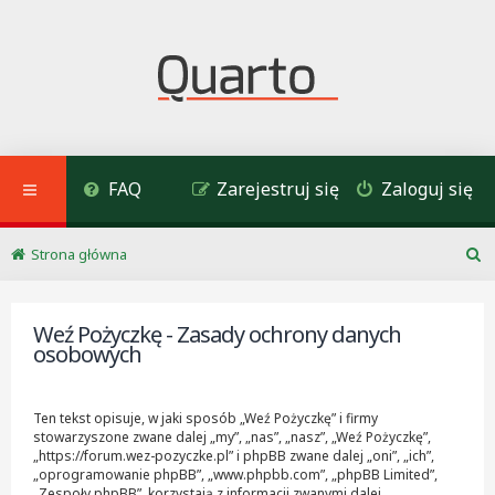
FAQ
Zarejestruj się
Zaloguj się
Strona główna
S
z
u
Weź Pożyczkę - Zasady ochrony danych
k
osobowych
a
j
Ten tekst opisuje, w jaki sposób „Weź Pożyczkę” i firmy
stowarzyszone zwane dalej „my”, „nas”, „nasz”, „Weź Pożyczkę”,
„https://forum.wez-pozyczke.pl” i phpBB zwane dalej „oni”, „ich”,
„oprogramowanie phpBB”, „www.phpbb.com”, „phpBB Limited”,
„Zespoły phpBB”, korzystają z informacji zwanymi dalej