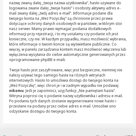
nazwę zwaną dalej „twoja nazwa użytkownika”, hasło używane do
logowania zwane dalej „twoje hasło” i osobisty aktywny adres e-
mail zwany dalej „twój adres e-mail”. Informacje podane dla
twojego konta na „Weź Pożyczkę” są chronione przez prawa
dotyczące ochrony danych osobowych w państwie, w którym stoi
nasz serwer. Mamy prawo wymagać podania dodatkowych
informacji przy rejestracji, i to my ustalamy czy podanie ich jest
konieczne, czy nie. W każdym przypadku, masz możliwość wybrania,
które informacje o twoim koncie są wyświetlane publicznie. Co
więcej, w panelu zarządzania kontem masz możliwość włączenia lub
wyłączenia wysyłania do ciebie automatycznie generowanych przez
oprogramowanie phpBB e-maili.
Twoje hasło jest zaszyfrowane, więc jest bezpieczne, niemniej nie
należy używać tego samego hasła na różnych witrynach
internetowych. Hasło to umożliwia dostęp do twojego konta na
„Weź Pożyczkę”, więc chroń je i w żadnym wypadku nie podawaj
nikomu
. Jeśli je zapomnisz, użyj funkcji „Nie pamiętam hasła”.
Witryna poprosi cię o podanie nazwy użytkownika i adresu e-mail.
Po podaniu tych danych zostanie wygenerowane nowe hasło i
przesłane na podany przez ciebie adres e-mail. Umożliwi ono
odzyskanie dostępu do twojego konta.