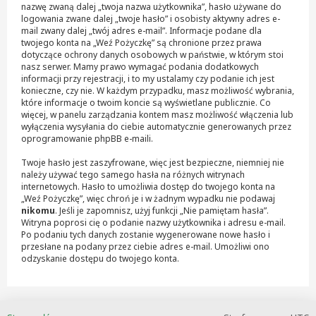
nazwę zwaną dalej „twoja nazwa użytkownika”, hasło używane do
logowania zwane dalej „twoje hasło” i osobisty aktywny adres e-
mail zwany dalej „twój adres e-mail”. Informacje podane dla
twojego konta na „Weź Pożyczkę” są chronione przez prawa
dotyczące ochrony danych osobowych w państwie, w którym stoi
nasz serwer. Mamy prawo wymagać podania dodatkowych
informacji przy rejestracji, i to my ustalamy czy podanie ich jest
konieczne, czy nie. W każdym przypadku, masz możliwość wybrania,
które informacje o twoim koncie są wyświetlane publicznie. Co
więcej, w panelu zarządzania kontem masz możliwość włączenia lub
wyłączenia wysyłania do ciebie automatycznie generowanych przez
oprogramowanie phpBB e-maili.
Twoje hasło jest zaszyfrowane, więc jest bezpieczne, niemniej nie
należy używać tego samego hasła na różnych witrynach
internetowych. Hasło to umożliwia dostęp do twojego konta na
„Weź Pożyczkę”, więc chroń je i w żadnym wypadku nie podawaj
nikomu
. Jeśli je zapomnisz, użyj funkcji „Nie pamiętam hasła”.
Witryna poprosi cię o podanie nazwy użytkownika i adresu e-mail.
Po podaniu tych danych zostanie wygenerowane nowe hasło i
przesłane na podany przez ciebie adres e-mail. Umożliwi ono
odzyskanie dostępu do twojego konta.