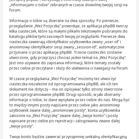
„informacjami o tobie” zebranych w czasie dowolnej twojej sesji na
forum.
Informacje o tobie są zbierane na dwa sposoby. Po pierwsze,
przeglądanie „Weź Pożyczkę” powoduje, że aplikacja phpBB tworzy
kilka ciasteczek, które są małymi plikami tekstowymi pobranymi do
katalogu plików tymczasowych twojej przeglądarki. Pierwsze dwa
ciasteczka zawierają identyfikator użytkownika zwany „user-id” i
anonimowy identyfikator sesji zwany „session-id”, automatycznie
przyznane ci przez aplikację phpBB. Trzecie ciasteczko zostanie
utworzone, gdy przejrzysz chociaż jeden temat na „Weź Pożyczkę”.
Jest ono używane do zapisania informacji, które tematy zostały
przez ciebie przeczytane i służy do ułatwienia ci nawigacji na forum.
W czasie przeglądania „Weź Pożyczkę” możemy też utworzyć
ciasteczka niezależne od oprogramowania phpBB, ale ich ten
dokument nie dotyczy – ma on opisywać tylko strony stworzone
przez oprogramowanie phpBB. Drugi sposób, w jaki zbieramy
informacje o tobie, to dane wysyłane przez ciebie do nas. Mogą być
to między innymi posty napisane przez ciebie jako anonimowy
użytkownik zwane dalej „anonimowe posty”, konta użytkownika
założone na „Weź Pożyczkę” zwane dalej „twoje konto” i posty
napisane przez ciebie po rejestracji i zalogowaniu zwane dalej
„twoje posty”.
Twoje konto będzie zawierać przynajmniej unikalną identyfikacyjną