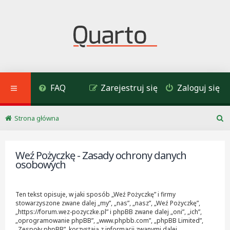
FAQ
Zarejestruj się
Zaloguj się
Strona główna
S
z
u
Weź Pożyczkę - Zasady ochrony danych
k
osobowych
a
j
Ten tekst opisuje, w jaki sposób „Weź Pożyczkę” i firmy
stowarzyszone zwane dalej „my”, „nas”, „nasz”, „Weź Pożyczkę”,
„https://forum.wez-pozyczke.pl” i phpBB zwane dalej „oni”, „ich”,
„oprogramowanie phpBB”, „www.phpbb.com”, „phpBB Limited”,
„Zespoły phpBB”, korzystają z informacji zwanymi dalej