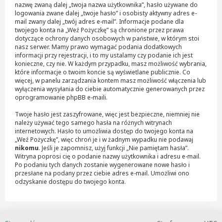
nazwę zwaną dalej „twoja nazwa użytkownika”, hasło używane do
logowania zwane dalej „twoje hasło” i osobisty aktywny adres e-
mail zwany dalej „twój adres e-mail”. Informacje podane dla
twojego konta na „Weź Pożyczkę” są chronione przez prawa
dotyczące ochrony danych osobowych w państwie, w którym stoi
nasz serwer. Mamy prawo wymagać podania dodatkowych
informacji przy rejestracji, i to my ustalamy czy podanie ich jest
konieczne, czy nie. W każdym przypadku, masz możliwość wybrania,
które informacje o twoim koncie są wyświetlane publicznie. Co
więcej, w panelu zarządzania kontem masz możliwość włączenia lub
wyłączenia wysyłania do ciebie automatycznie generowanych przez
oprogramowanie phpBB e-maili.
Twoje hasło jest zaszyfrowane, więc jest bezpieczne, niemniej nie
należy używać tego samego hasła na różnych witrynach
internetowych. Hasło to umożliwia dostęp do twojego konta na
„Weź Pożyczkę”, więc chroń je i w żadnym wypadku nie podawaj
nikomu
. Jeśli je zapomnisz, użyj funkcji „Nie pamiętam hasła”.
Witryna poprosi cię o podanie nazwy użytkownika i adresu e-mail.
Po podaniu tych danych zostanie wygenerowane nowe hasło i
przesłane na podany przez ciebie adres e-mail. Umożliwi ono
odzyskanie dostępu do twojego konta.