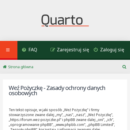
FAQ
Zarejestruj się
Zaloguj się
Strona główna
S
z
u
Weź Pożyczkę - Zasady ochrony danych
k
osobowych
a
j
Ten tekst opisuje, w jaki sposób „Weź Pożyczkę” i firmy
stowarzyszone zwane dalej „my”, „nas”, „nasz”, „Weź Pożyczkę”,
„https://forum.wez-pozyczke.pl” i phpBB zwane dalej „oni”, „ich”,
„oprogramowanie phpBB”, „www.phpbb.com”, „phpBB Limited”,
„Zespoły phpBB”, korzystają z informacji zwanymi dalej