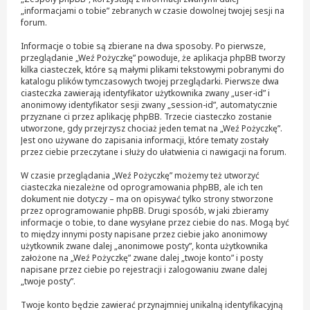
„informacjami o tobie” zebranych w czasie dowolnej twojej sesji na
forum.
Informacje o tobie są zbierane na dwa sposoby. Po pierwsze,
przeglądanie „Weź Pożyczkę” powoduje, że aplikacja phpBB tworzy
kilka ciasteczek, które są małymi plikami tekstowymi pobranymi do
katalogu plików tymczasowych twojej przeglądarki. Pierwsze dwa
ciasteczka zawierają identyfikator użytkownika zwany „user-id” i
anonimowy identyfikator sesji zwany „session-id”, automatycznie
przyznane ci przez aplikację phpBB. Trzecie ciasteczko zostanie
utworzone, gdy przejrzysz chociaż jeden temat na „Weź Pożyczkę”.
Jest ono używane do zapisania informacji, które tematy zostały
przez ciebie przeczytane i służy do ułatwienia ci nawigacji na forum.
W czasie przeglądania „Weź Pożyczkę” możemy też utworzyć
ciasteczka niezależne od oprogramowania phpBB, ale ich ten
dokument nie dotyczy – ma on opisywać tylko strony stworzone
przez oprogramowanie phpBB. Drugi sposób, w jaki zbieramy
informacje o tobie, to dane wysyłane przez ciebie do nas. Mogą być
to między innymi posty napisane przez ciebie jako anonimowy
użytkownik zwane dalej „anonimowe posty”, konta użytkownika
założone na „Weź Pożyczkę” zwane dalej „twoje konto” i posty
napisane przez ciebie po rejestracji i zalogowaniu zwane dalej
„twoje posty”.
Twoje konto będzie zawierać przynajmniej unikalną identyfikacyjną