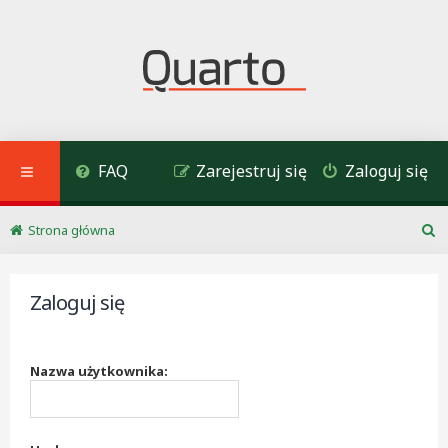
FAQ
Zarejestruj się
Zaloguj się
Strona główna
S
z
u
Zaloguj się
k
a
j
Nazwa użytkownika: