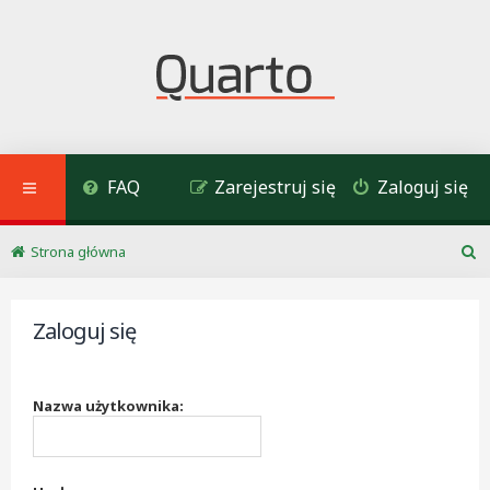
FAQ
Zarejestruj się
Zaloguj się
Strona główna
S
z
u
Zaloguj się
k
a
j
Nazwa użytkownika: