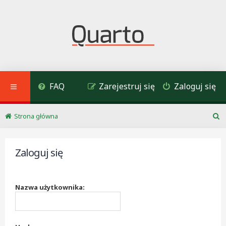
FAQ
Zarejestruj się
Zaloguj się
Strona główna
S
z
u
Zaloguj się
k
a
j
Nazwa użytkownika: