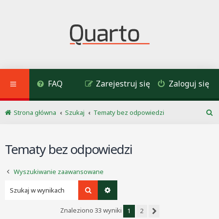
FAQ
Zarejestruj się
Zaloguj się
Strona główna
Szukaj
Tematy bez odpowiedzi
S
z
u
Tematy bez odpowiedzi
k
a
j
Wyszukiwanie zaawansowane
Szukaj
Wyszukiwanie zaawansowane
Znaleziono 33 wyniki
1
2