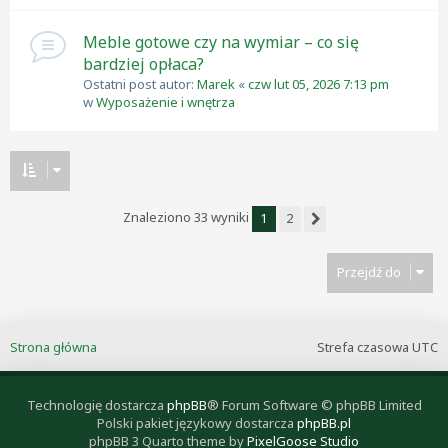
Meble gotowe czy na wymiar – co się
bardziej opłaca?
Ostatni post autor:
Marek
«
czw lut 05, 2026 7:13 pm
w
Wyposażenie i wnętrza
Znaleziono 33 wyniki
1
2
Następna
Przejdź do
Strona główna
Strefa czasowa
UTC
Technologię dostarcza
phpBB
® Forum Software © phpBB Limited
Polski pakiet językowy dostarcza
phpBB.pl
phpBB 3 Quarto theme by
PixelGoose Studio