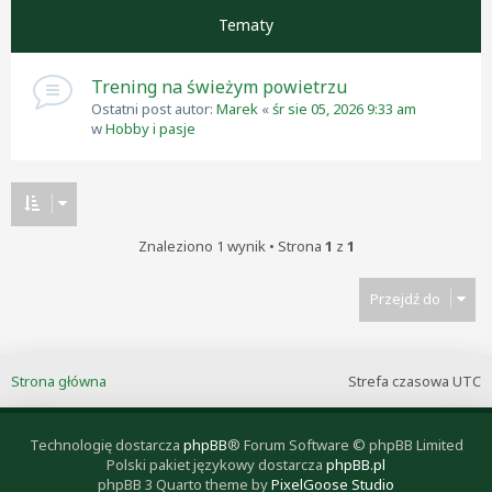
Tematy
Trening na świeżym powietrzu
Ostatni post autor:
Marek
«
śr sie 05, 2026 9:33 am
w
Hobby i pasje
Znaleziono 1 wynik • Strona
1
z
1
Przejdź do
Strona główna
Strefa czasowa
UTC
Technologię dostarcza
phpBB
® Forum Software © phpBB Limited
Polski pakiet językowy dostarcza
phpBB.pl
phpBB 3 Quarto theme by
PixelGoose Studio