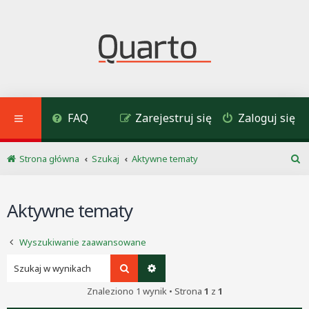
FAQ
Zarejestruj się
Zaloguj się
Strona główna
Szukaj
Aktywne tematy
S
z
u
Aktywne tematy
k
a
j
Wyszukiwanie zaawansowane
Szukaj
Wyszukiwanie zaawansowane
Znaleziono 1 wynik • Strona
1
z
1