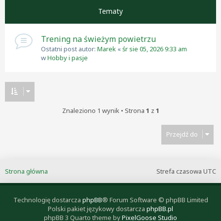
Tematy
Trening na świeżym powietrzu
Ostatni post autor:
Marek
«
śr sie 05, 2026 9:33 am
w
Hobby i pasje
Znaleziono 1 wynik • Strona
1
z
1
Przejdź do
Strona główna
Strefa czasowa
UTC
Technologię dostarcza
phpBB
® Forum Software © phpBB Limited
Polski pakiet językowy dostarcza
phpBB.pl
phpBB 3 Quarto theme by
PixelGoose Studio