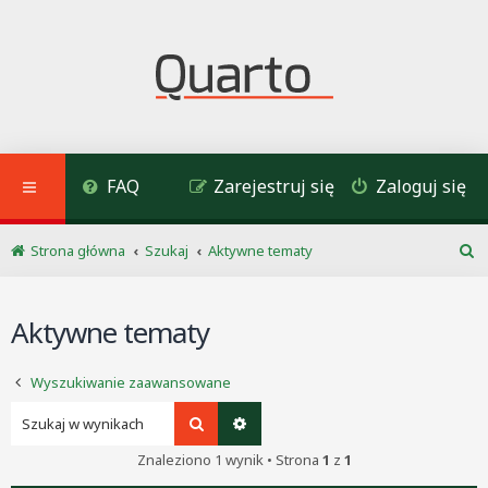
FAQ
Zarejestruj się
Zaloguj się
Strona główna
Szukaj
Aktywne tematy
S
z
u
Aktywne tematy
k
a
j
Wyszukiwanie zaawansowane
Szukaj
Wyszukiwanie zaawansowane
Znaleziono 1 wynik • Strona
1
z
1