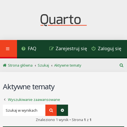
FAQ
Zarejestruj się
Zaloguj się
Strona główna
Szukaj
Aktywne tematy
S
z
u
Aktywne tematy
k
a
j
Wyszukiwanie zaawansowane
Szukaj
Wyszukiwanie zaawansowane
Znaleziono 1 wynik • Strona
1
z
1