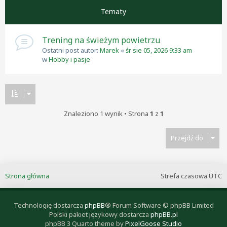
Tematy
Trening na świeżym powietrzu
Ostatni post autor:
Marek
«
śr sie 05, 2026 9:33 am
w
Hobby i pasje
Znaleziono 1 wynik • Strona
1
z
1
Przejdź do
Strona główna
Strefa czasowa
UTC
Technologię dostarcza
phpBB
® Forum Software © phpBB Limited
Polski pakiet językowy dostarcza
phpBB.pl
phpBB 3 Quarto theme by
PixelGoose Studio