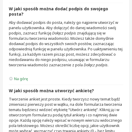
W jaki sposób można dodać podpis do swojego
posta?
Aby dodawać podpis do posta, należy go najpierw utworzyć w
panelu użytkownika. Aby dołączyć do danej wiadomości swój
podpis, zaznacz funkcję
Dołącz podpis
znajdującą się w
formularzu tworzenia wiadomości. Możesz także domyślnie
dodawać podpis do wszystkich swoich postów, zaznaczając
odpowiednią funkcję w panelu użytkownika. Po uaktywnieniu tej
funkcji, za każdym razem pisząc post, możesz zdecydować o
niedodawaniu do niego podpisu, usuwając w formularzu
tworzenia wiadomości zaznaczenie z pola
Dołącz podpis
.
Na górę
W jaki sposób można utworzyć ankietę?
Tworzenie ankiet jest proste. Kiedy tworzysz nowy temat bądź
zmieniasz pierwszy post w wątku, na dole formularza tworzenia
tematu będziesz widzieć etykietę “Utwórz ankietę”. Kliknij ją i w
otworzonym formularzu podaj tytuł ankiety i co najmniej dwie
opcje. Każdą opcję należy wpisać w nowym wierszu widocznego
pola tekstowego. Możesz określić liczbę opcji, jakie użytkownik
może wybrać, wyznaczyć czas trwania ankiety (0 – bez limitu