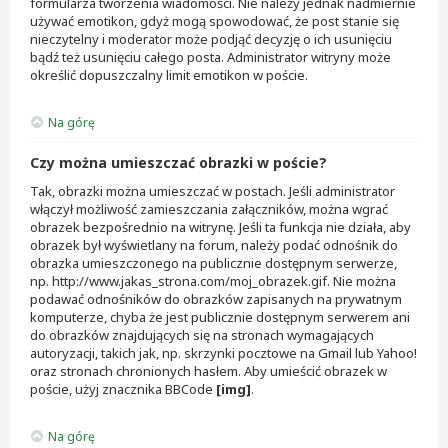
formularza tworzenia wiadomości. Nie należy jednak nadmiernie
używać emotikon, gdyż mogą spowodować, że post stanie się
nieczytelny i moderator może podjąć decyzję o ich usunięciu
bądź też usunięciu całego posta. Administrator witryny może
określić dopuszczalny limit emotikon w poście.
Na górę
Czy można umieszczać obrazki w poście?
Tak, obrazki można umieszczać w postach. Jeśli administrator
włączył możliwość zamieszczania załączników, można wgrać
obrazek bezpośrednio na witrynę. Jeśli ta funkcja nie działa, aby
obrazek był wyświetlany na forum, należy podać odnośnik do
obrazka umieszczonego na publicznie dostępnym serwerze,
np. http://www.jakas_strona.com/moj_obrazek.gif. Nie można
podawać odnośników do obrazków zapisanych na prywatnym
komputerze, chyba że jest publicznie dostępnym serwerem ani
do obrazków znajdujących się na stronach wymagających
autoryzacji, takich jak, np. skrzynki pocztowe na Gmail lub Yahoo!
oraz stronach chronionych hasłem. Aby umieścić obrazek w
poście, użyj znacznika BBCode
[img]
.
Na górę