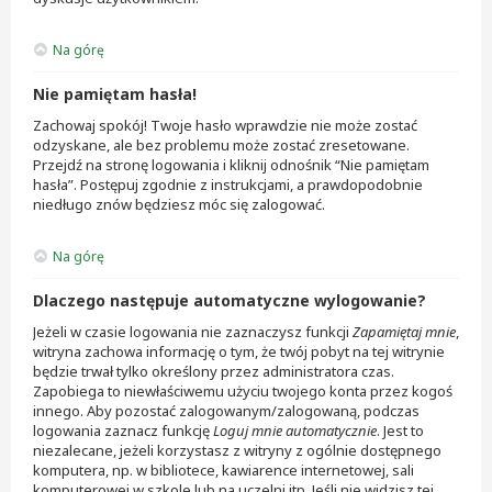
Na górę
Nie pamiętam hasła!
Zachowaj spokój! Twoje hasło wprawdzie nie może zostać
odzyskane, ale bez problemu może zostać zresetowane.
Przejdź na stronę logowania i kliknij odnośnik “Nie pamiętam
hasła”. Postępuj zgodnie z instrukcjami, a prawdopodobnie
niedługo znów będziesz móc się zalogować.
Na górę
Dlaczego następuje automatyczne wylogowanie?
Jeżeli w czasie logowania nie zaznaczysz funkcji
Zapamiętaj mnie
,
witryna zachowa informację o tym, że twój pobyt na tej witrynie
będzie trwał tylko określony przez administratora czas.
Zapobiega to niewłaściwemu użyciu twojego konta przez kogoś
innego. Aby pozostać zalogowanym/zalogowaną, podczas
logowania zaznacz funkcję
Loguj mnie automatycznie
. Jest to
niezalecane, jeżeli korzystasz z witryny z ogólnie dostępnego
komputera, np. w bibliotece, kawiarence internetowej, sali
komputerowej w szkole lub na uczelni itp. Jeśli nie widzisz tej