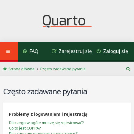
FAQ
Zarejestruj się
Zaloguj się
Strona główna
Często zadawane pytania
S
z
u
Często zadawane pytania
k
a
j
Problemy z logowaniem i rejestracją
Dlaczego w ogóle muszę się rejestrować?
Co to jest COPPA?
Dlaczego nie mogę się zarejestrować?