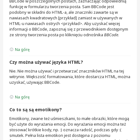
BBCode w poszczególnych postach, zaznaczając odpowiednią
funkcję w formularzu tworzenia posta. Sam BBCode jest
podobny w składni do HTML-a, ale znaczniki zawarte są w
nawiasach kwadratowych [przykład] zamiast w używanych w
HTML-u nawiasach ostrych <przykład>. Aby uzyskać więcej
informacji o BBCode, zapoznaj się z przewodnikiem dostępnym
ze strony tworzenia posta po kliknięciu odnośnika
BBCode
.
Na górę
Czy można używać języka HTML?
Nie. Nie można używać i przetwarzać znaczników HTML na tej
witrynie. Większość formatowania, które dostarcza HTML, można
uzyskać, używając BBCode.
Na górę
Co to są są emotikony?
Emotikony, zwane też uśmieszkami, to małe obrazki, które mogą
być użyte do wyrażania emocji. Do wyrażania emocji można też
stosować krótkie kody, np. :) oznacza radość, podczas gdy :(
smutek. Pełna lista emotikon jest dostępna z poziomu