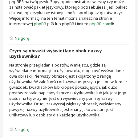
phpBB3 na twój język. Zapytaj administratora witryny czy może
zainstalować pakiet językowy, którego potrzebujesz. Jeśli pakiet
dla twojego języka nie istnieje, może spróbujesz go utworzyć.
Więcej informacji na ten temat można znaleźć na stronie
internetowej
phpBB.pl
® lub phpBB Limited
phpBB.com
®
Na górę
Czym są obrazki wyświetlane obok nazwy
użytkownika?
Na stronie przeglądania postów, w miejscu, gdzie są
wyświetlane informacje o użytkowniku, mogą być wyświetlane
dwa obrazki. Pierwszy obrazek jest skojarzony z rangą
użytkownika. W zależności od używanego stylu jest on w formie
gwiazdek, kwadracików lub kropek pokazujących, jak dużo
postów zostało napisanych przez użytkownika lub jaki jest jego
status na tej witrynie. Jest on wyświetlany poniżej nazwy
użytkownika. Drugi, zazwyczaj większy obrazek, wyświetlany
powyżej nazwy użytkownika jest znany jako awatar i jest
unikatowy lub osobisty dla każdego użytkownika.
Na górę