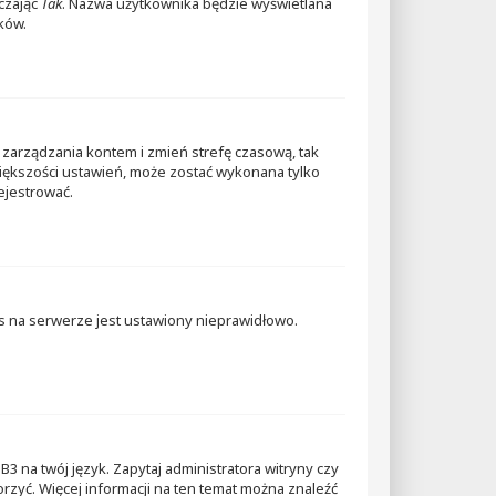
aczając
Tak
. Nazwa użytkownika będzie wyświetlana
ków.
elu zarządzania kontem i zmień strefę czasową, tak
 większości ustawień, może zostać wykonana tylko
ejestrować.
as na serwerze jest ustawiony nieprawidłowo.
3 na twój język. Zapytaj administratora witryny czy
orzyć. Więcej informacji na ten temat można znaleźć