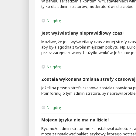
W panelu zarządzania kontem, w “Ustawieniach witr
tylko dla administratorów, moderatorów i dla ciebi
Na górę
Jest wyświetlany nieprawidłowy czas!
Możliwe, że jest wyświetlany czas z innej strefy czas
aby była zgodna z twoim miejscem pobytu. Np. Europ
przez zarejestrowanych użytkowników. Jeżeli nie je
Na górę
Została wykonana zmiana strefy czasowej, 
Jeżeli na pewno strefa czasowa została ustawiona p
Poinformuj o tym administratora, by naprawił probl
Na górę
Mojego języka nie ma na liście!
Być może administrator nie zainstalował pakietu zaw
może zainstalować pakiet językowy, którego potrzebu