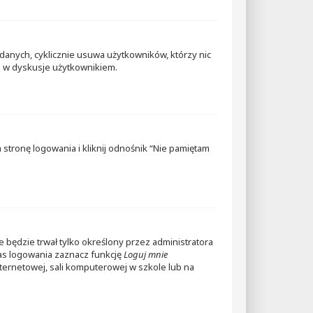
danych, cyklicznie usuwa użytkowników, którzy nic
ym w dyskusje użytkownikiem.
tronę logowania i kliknij odnośnik “Nie pamiętam
ie będzie trwał tylko określony przez administratora
as logowania zaznacz funkcję
Loguj mnie
internetowej, sali komputerowej w szkole lub na