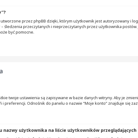
y”?
 utworzone przez phpBB dzięki, którym użytkownik jest autoryzowany i lo
ny – śledzenia przeczytanych i nieprzeczytanych przez użytkownika postów. 
może być pomocne.
a
tkie twoje ustawienia są zapisywane w bazie danych witryny. Aby je zmie
 preferencji. Odnośnik do panelu o nazwie “Moje konto” znajduje się zazw
u nazwy użytkownika na liście użytkowników przeglądających