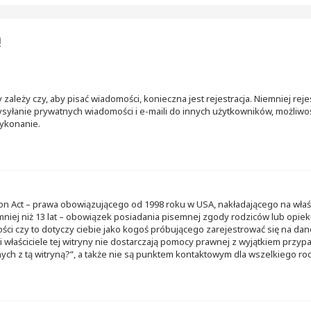
ą
 zależy czy, aby pisać wiadomości, konieczna jest rejestracja. Niemniej re
 wysyłanie prywatnych wiadomości i e-maili do innych użytkowników, możliwo
 wykonanie.
ion Act – prawa obowiązującego od 1998 roku w USA, nakładającego na właśc
 mniej niż 13 lat – obowiązek posiadania pisemnej zgody rodziców lub opi
ści czy to dotyczy ciebie jako kogoś próbującego zarejestrować się na dane
i właściciele tej witryny nie dostarczają pomocy prawnej z wyjątkiem przy
ch z tą witryną?”, a także nie są punktem kontaktowym dla wszelkiego ro