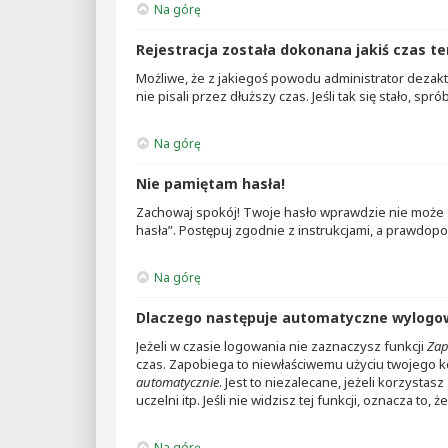
Na górę
Rejestracja została dokonana jakiś czas te
Możliwe, że z jakiegoś powodu administrator dezakt
nie pisali przez dłuższy czas. Jeśli tak się stało,
Na górę
Nie pamiętam hasła!
Zachowaj spokój! Twoje hasło wprawdzie nie może z
hasła”. Postępuj zgodnie z instrukcjami, a prawdo
Na górę
Dlaczego następuje automatyczne wylogo
Jeżeli w czasie logowania nie zaznaczysz funkcji
Zap
czas. Zapobiega to niewłaściwemu użyciu twojego
automatycznie
. Jest to niezalecane, jeżeli korzysta
uczelni itp. Jeśli nie widzisz tej funkcji, oznacza to, ż
Na górę