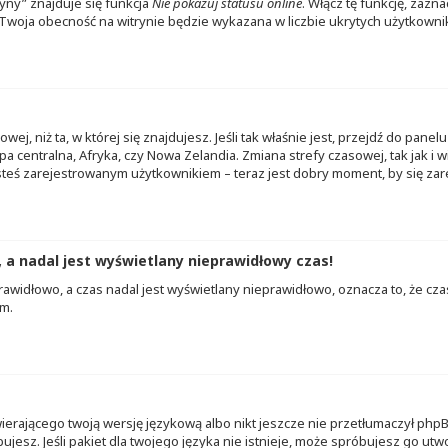
yny” znajduje się funkcja
Nie pokazuj statusu online
. Włącz tę funkcję, zazn
e. Twoja obecność na witrynie będzie wykazana w liczbie ukrytych użytkowni
owej, niż ta, w której się znajdujesz. Jeśli tak właśnie jest, przejdź do pan
a centralna, Afryka, czy Nowa Zelandia. Zmiana strefy czasowej, tak jak i
steś zarejestrowanym użytkownikiem – teraz jest dobry moment, by się zar
a nadal jest wyświetlany nieprawidłowy czas!
rawidłowo, a czas nadal jest wyświetlany nieprawidłowo, oznacza to, że cz
em.
ierającego twoją wersję językową albo nikt jeszcze nie przetłumaczył phpBB
jesz. Jeśli pakiet dla twojego języka nie istnieje, może spróbujesz go utw