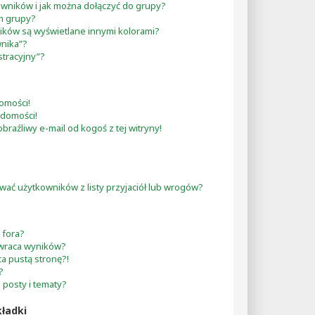
owników i jak można dołączyć do grupy?
m grupy?
ików są wyświetlane innymi kolorami?
wnika”?
stracyjny”?
omości!
adomości!
aźliwy e-mail od kogoś z tej witryny!
ć użytkowników z listy przyjaciół lub wrogów?
 fora?
zwraca wyników?
a pustą stronę?!
?
 posty i tematy?
ładki