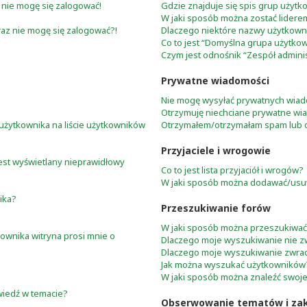
 nie mogę się zalogować!
Gdzie znajduje się spis grup użytk
W jaki sposób można zostać lidere
eraz nie mogę się zalogować?!
Dlaczego niektóre nazwy użytkown
Co to jest “Domyślna grupa użytko
Czym jest odnośnik “Zespół admini
Prywatne wiadomości
Nie mogę wysyłać prywatnych wiad
Otrzymuję niechciane prywatne wi
użytkownika na liście użytkowników
Otrzymałem/otrzymałam spam lub obr
Przyjaciele i wrogowie
jest wyświetlany nieprawidłowy
Co to jest lista przyjaciół i wrogów?
W jaki sposób można dodawać/usuwa
ika?
Przeszukiwanie forów
W jaki sposób można przeszukiwać
ownika witryna prosi mnie o
Dlaczego moje wyszukiwanie nie 
Dlaczego moje wyszukiwanie zwrac
Jak można wyszukać użytkowników
W jaki sposób można znaleźć swoje
wiedź w temacie?
Obserwowanie tematów i zak