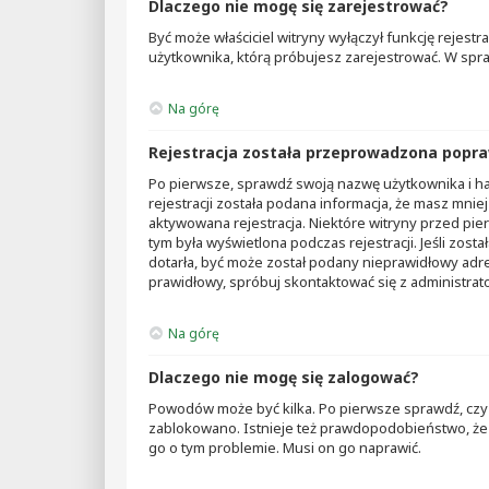
Dlaczego nie mogę się zarejestrować?
Być może właściciel witryny wyłączył funkcję rejestr
użytkownika, którą próbujesz zarejestrować. W spra
Na górę
Rejestracja została przeprowadzona popraw
Po pierwsze, sprawdź swoją nazwę użytkownika i has
rejestracji została podana informacja, że masz mniej
aktywowana rejestracja. Niektóre witryny przed pie
tym była wyświetlona podczas rejestracji. Jeśli zost
dotarła, być może został podany nieprawidłowy adre
prawidłowy, spróbuj skontaktować się z administrat
Na górę
Dlaczego nie mogę się zalogować?
Powodów może być kilka. Po pierwsze sprawdź, czy two
zablokowano. Istnieje też prawdopodobieństwo, że p
go o tym problemie. Musi on go naprawić.