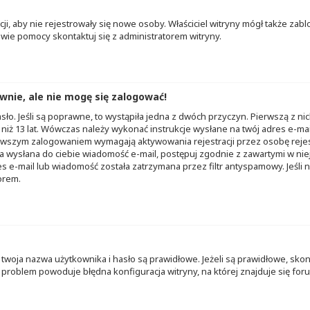
acji, aby nie rejestrowały się nowe osoby. Właściciel witryny mógł także za
wie pomocy skontaktuj się z administratorem witryny.
nie, ale nie mogę się zalogować!
ło. Jeśli są poprawne, to wystąpiła jedna z dwóch przyczyn. Pierwszą z ni
 niż 13 lat. Wówczas należy wykonać instrukcje wysłane na twój adres e-mail.
rwszym zalogowaniem wymagają aktywowania rejestracji przez osobę rejestr
ała wysłana do ciebie wiadomość e-mail, postępuj zgodnie z zawartymi w niej
s e-mail lub wiadomość została zatrzymana przez filtr antyspamowy. Jeśli 
orem.
ja nazwa użytkownika i hasło są prawidłowe. Jeżeli są prawidłowe, skontakt
roblem powoduje błędna konfiguracja witryny, na której znajduje się forum