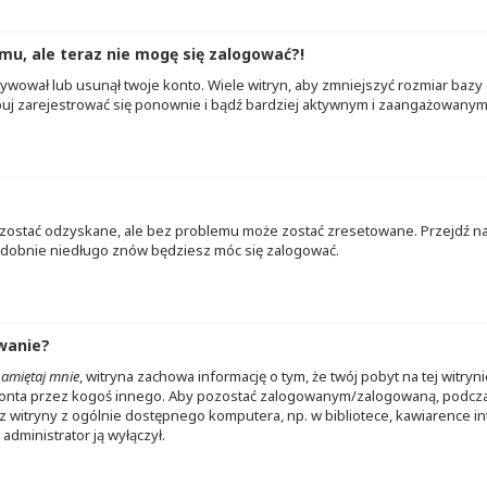
mu, ale teraz nie mogę się zalogować?!
ywował lub usunął twoje konto. Wiele witryn, aby zmniejszyć rozmiar bazy 
 spróbuj zarejestrować się ponownie i bądź bardziej aktywnym i zaangażowan
ostać odzyskane, ale bez problemu może zostać zresetowane. Przejdź na s
podobnie niedługo znów będziesz móc się zalogować.
wanie?
amiętaj mnie
, witryna zachowa informację o tym, że twój pobyt na tej witryn
 konta przez kogoś innego. Aby pozostać zalogowanym/zalogowaną, podcz
sz z witryny z ogólnie dostępnego komputera, np. w bibliotece, kawiarence 
e administrator ją wyłączył.