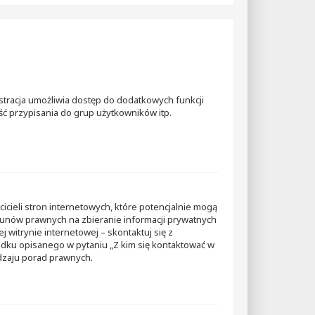
jestracja umożliwia dostęp do dodatkowych funkcji
ść przypisania do grup użytkowników itp.
icieli stron internetowych, które potencjalnie mogą
ekunów prawnych na zbieranie informacji prywatnych
j witrynie internetowej – skontaktuj się z
padku opisanego w pytaniu „Z kim się kontaktować w
dzaju porad prawnych.