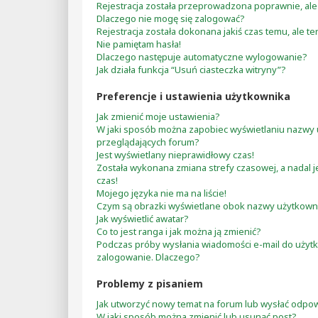
Rejestracja została przeprowadzona poprawnie, ale
Dlaczego nie mogę się zalogować?
Rejestracja została dokonana jakiś czas temu, ale t
Nie pamiętam hasła!
Dlaczego następuje automatyczne wylogowanie?
Jak działa funkcja “Usuń ciasteczka witryny”?
Preferencje i ustawienia użytkownika
Jak zmienić moje ustawienia?
W jaki sposób można zapobiec wyświetlaniu nazwy 
przeglądających forum?
Jest wyświetlany nieprawidłowy czas!
Została wykonana zmiana strefy czasowej, a nadal 
czas!
Mojego języka nie ma na liście!
Czym są obrazki wyświetlane obok nazwy użytkown
Jak wyświetlić awatar?
Co to jest ranga i jak można ją zmienić?
Podczas próby wysłania wiadomości e-mail do użytk
zalogowanie. Dlaczego?
Problemy z pisaniem
Jak utworzyć nowy temat na forum lub wysłać odpo
W jaki sposób można zmienić lub usunąć post?