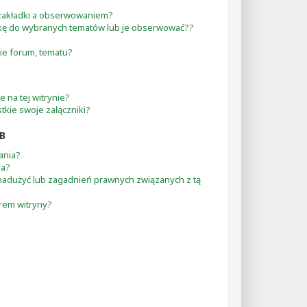
 zakładki a obserwowaniem?
kę do wybranych tematów lub je obserwować??
e forum, tematu?
 na tej witrynie?
tkie swoje załączniki?
B
ania?
na?
nadużyć lub zagadnień prawnych związanych z tą
orem witryny?