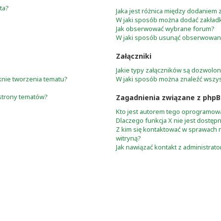
ta?
Jaka jest różnica między dodaniem
W jaki sposób można dodać zakład
Jak obserwować wybrane forum?
W jaki sposób usunąć obserwowani
Załączniki
Jakie typy załączników są dozwolone
oknie tworzenia tematu?
W jaki sposób można znaleźć wszys
strony tematów?
Zagadnienia związane z phpB
Kto jest autorem tego oprogramow
Dlaczego funkcja X nie jest dostęp
Z kim się kontaktować w sprawach 
witryną?
Jak nawiązać kontakt z administrat